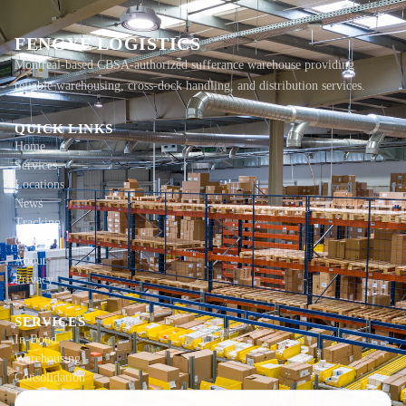
FENGYE LOGISTICS
Montreal-based CBSA-authorized sufferance warehouse providing
reliable warehousing, cross-dock handling, and distribution services.
QUICK LINKS
Home
Services
Locations
News
Tracking
Contact
About
Privacy
SERVICES
In-Bond
Warehousing
Consolidation
Local Delivery